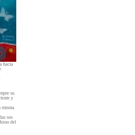
da hacia
e
e
empre su
ciente y
la misma
das sus
doras del