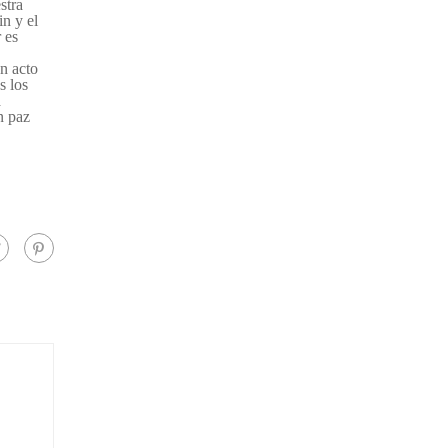
stra
n y el
 es
n acto
s los
a
n paz