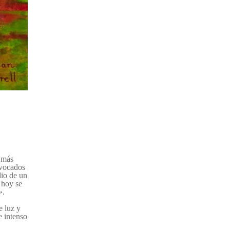
 más
ovocados
dio de un
 hoy se
»
.
e luz y
e intenso