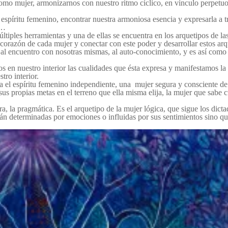
como mujer, armonizarnos con nuestro ritmo cíclico, en vínculo perpetuo
spíritu femenino, encontrar nuestra armoniosa esencia y expresarla a t
a…
ltiples herramientas y una de ellas se encuentra en los arquetipos de la
l corazón de cada mujer y conectar con este poder y desarrollar estos ar
 al encuentro con nosotras mismas, al auto-conocimiento, y es así como
os en nuestro interior las cualidades que ésta expresa y manifestamos la
tro interior.
ica el espíritu femenino independiente, una mujer segura y consciente de
us propias metas en el terreno que ella misma elija, la mujer que sabe c
rera, la pragmática. Es el arquetipo de la mujer lógica, que sigue los dict
án determinadas por emociones o influidas por sus sentimientos sino qu