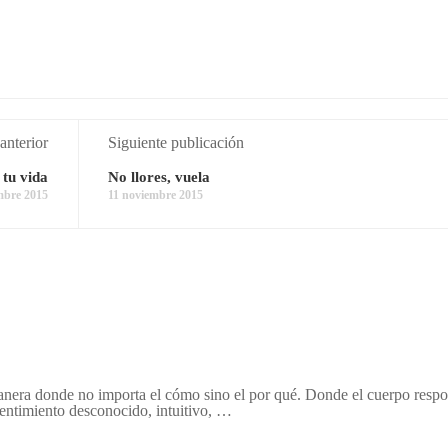
anterior
Siguiente publicación
 tu vida
No llores, vuela
mbre 2015
11 noviembre 2015
anera donde no importa el cómo sino el por qué. Donde el cuerpo respo
sentimiento desconocido, intuitivo, …