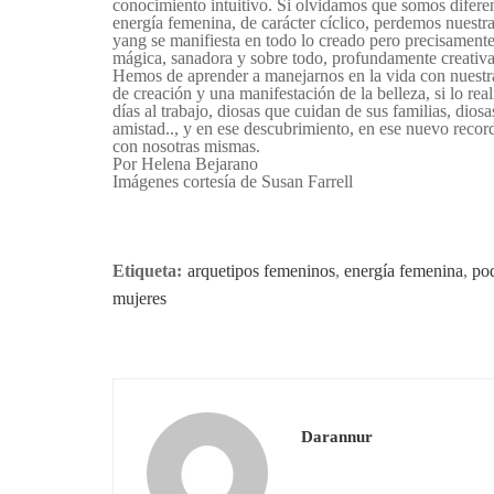
conocimiento intuitivo. Si olvidamos que somos diferen
energía femenina, de carácter cíclico, perdemos nuestr
yang se manifiesta en todo lo creado pero precisamente
mágica, sanadora y sobre todo, profundamente creativa
Hemos de aprender a manejarnos en la vida con nuestra
de creación y una manifestación de la belleza, si lo r
días al trabajo, diosas que cuidan de sus familias, dios
amistad.., y en ese descubrimiento, en ese nuevo record
con nosotras mismas.
Por
Helena Bejarano
Imágenes cortesía de
Susan Farrell
Etiqueta:
arquetipos femeninos
,
energía femenina
,
pod
mujeres
Darannur