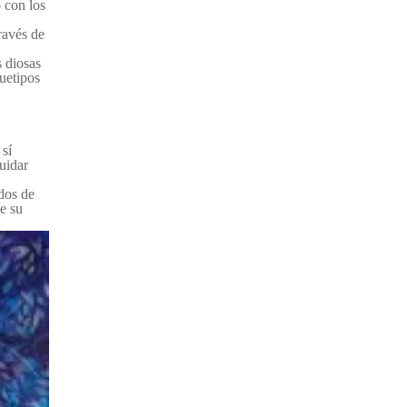
 con los
ravés de
s diosas
quetipos
 sí
uidar
ados de
e su