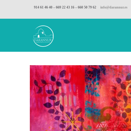
914 61 46 40 – 669 22 43 16 – 660 50 79 62
info@darannur.es
Inicio
Blog
energía femenina
El mensaje 