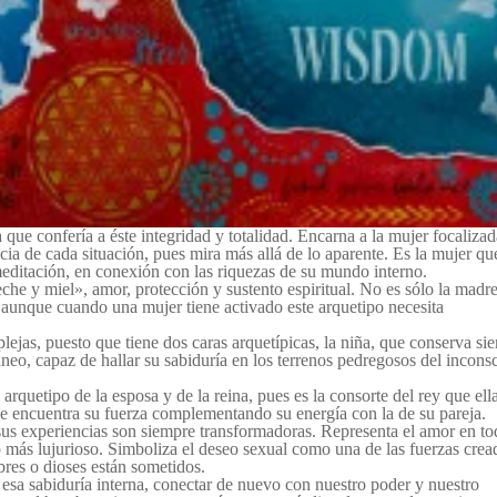
la que confería a éste integridad y totalidad. Encarna a la mujer focaliza
encia de cada situación, pues mira más allá de lo aparente. Es la mujer qu
 meditación, en conexión con las riquezas de su mundo interno.
che y miel», amor, protección y sustento espiritual. No es sólo la madr
… aunque cuando una mujer tiene activado este arquetipo necesita
ejas, puesto que tiene dos caras arquetípicas, la niña, que conserva si
áneo, capaz de hallar su sabiduría en los terrenos pedregosos del incons
arquetipo de la esposa y de la reina, pues es la consorte del rey que el
que encuentra su fuerza complementando su energía con la de su pareja.
sus experiencias son siempre transformadoras. Representa el amor en to
o más lujurioso. Simboliza el deseo sexual como una de las fuerzas crea
bres o dioses están sometidos.
esa sabiduría interna, conectar de nuevo con nuestro poder y nuestro