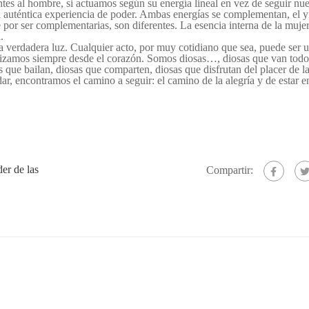
tes al hombre, si actuamos según su energía lineal en vez de seguir nue
a auténtica experiencia de poder. Ambas energías se complementan, el yi
 por ser complementarias, son diferentes. La esencia interna de la mujer
.
 verdadera luz. Cualquier acto, por muy cotidiano que sea, puede ser u
ealizamos siempre desde el corazón. Somos diosas…, diosas que van todo
as que bailan, diosas que comparten, diosas que disfrutan del placer de l
ar, encontramos el camino a seguir: el camino de la alegría y de estar e
er de las
Compartir: