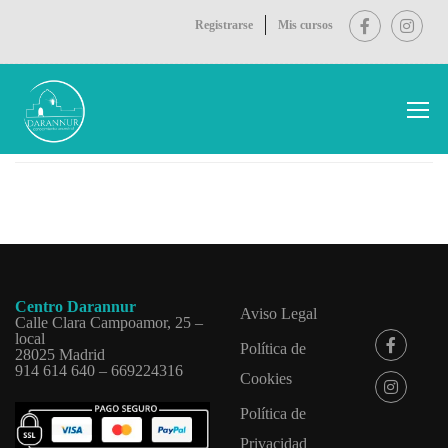
Registrarse
Mis cursos
Inicio
Cursos
Centro Darannur
Aviso Legal
Calle Clara Campoamor, 25 –
local
Política de
28025 Madrid
914 614 640 – 669224316
Cookies
Política de
Privacidad