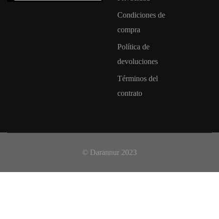
Condiciones de
compra
Política de
devoluciones
Términos del
contrato
© Darannur 2023