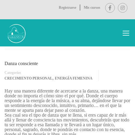
Registrarse
Mis cursos
Inicio
Blog
crecimiento personal
Danza consciente
Danza consciente
Categorías
,
CRECIMIENTO PERSONAL
ENERGÍA FEMENINA
Hay una manera diferente de acercarse a la danza, una manera
donde no importa el cómo sino el por qué. Donde el cuerpo
responde a la energía de la música, a su alma, dejándose llevar por
un sentimiento desconocido, intuitivo, primario… en el que la
mente se aparta para dejar paso al corazón.
Sea cual sea el tipo de danza que te llena, si eres capaz de ir más
allá y llenar de consciencia tus movimientos, descubrirás que todo
tu ser responde a esa llamada y te llevará a un lugar único,
personal, sagrado, donde te pondrás en contacto con tu esencia,
donde al fin te dejarás ir libre, sin más.