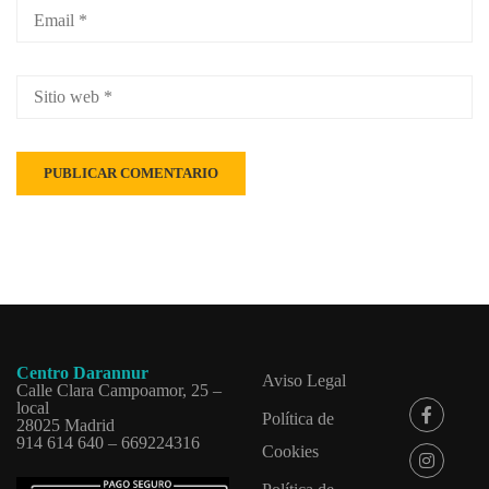
Centro Darannur
Aviso Legal
Calle Clara Campoamor, 25 –
local
Política de
28025 Madrid
914 614 640 – 669224316
Cookies