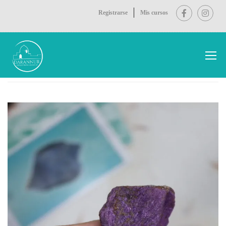
Registrarse
Mis cursos
Inicio
Tienda D
Minerales
PURPURITA