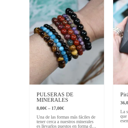
PULSERAS DE
Pi
MINERALES
36,
8,00
€
–
17,00
€
La s
que 
Una de las formas más fáciles de
ese
tener cerca a nuestros minerales
de c
es llevarlos puestos en forma de