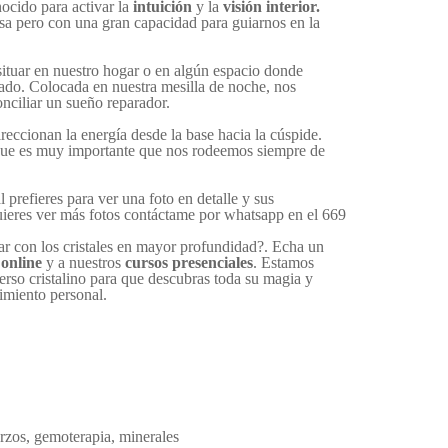
ocido para activar la
intuición
y la
visión interior.
a pero con una gran capacidad para guiarnos en la
ituar en nuestro hogar o en algún espacio donde
ado. Colocada en nuestra mesilla de noche, nos
onciliar un sueño reparador.
reccionan la energía desde la base hacia la cúspide.
e es muy importante que nos rodeemos siempre de
 prefieres para ver una foto en detalle y sus
uieres ver más fotos contáctame por whatsapp en el 669
ar con los cristales en mayor profundidad?. Echa un
online
y a nuestros
cursos presenciales
. Estamos
verso cristalino para que descubras toda su magia y
imiento personal.
rzos
,
gemoterapia
,
minerales