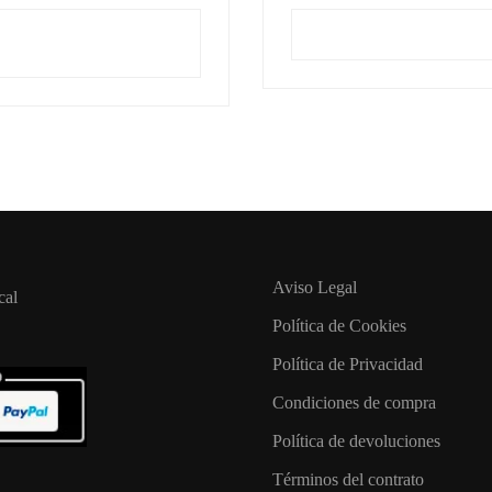
idera uno de los minerales
en sueños… Fui a buscar un
Este
antiguos de la tierra…
y…
Seleccionar
producto
Añadir al carrito
tiene
opciones
múltiples
variantes.
Las
opciones
se
pueden
elegir
en
la
página
de
producto
Aviso Legal
cal
Política de Cookies
Política de Privacidad
Condiciones de compra
Política de devoluciones
Términos del contrato