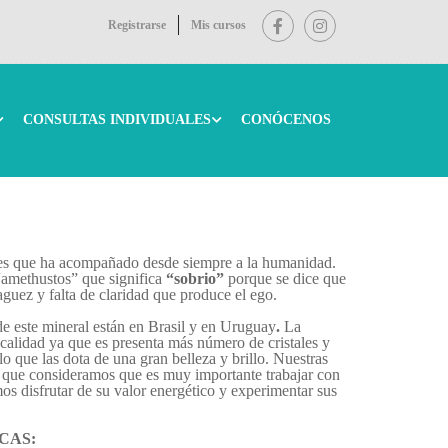
Registrarse
Mis cursos
CONSULTAS INDIVIDUALES
CONÓCENOS
ales que ha acompañado desde siempre a la humanidad.
amethustos” que significa
“sobrio”
porque se dice que
iaguez y falta de claridad que produce el ego.
e este mineral están en Brasil y en Uruguay
.
La
calidad ya que es presenta más número de cristales y
lo que las dota de una gran belleza y brillo. Nuestras
a que consideramos que es muy importante trabajar con
mos disfrutar de su valor energético y experimentar sus
CAS: