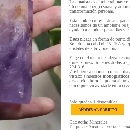
La amatista es el mineral más con
Tiene una energía suave y amoros
transformación personal.
Está también muy indicada para s
necesitemos de un ambiente relaj
ayudará a eliminar pesadillas y c
Estas piezas en forma de punta di
Son de una calidad EXTRA ya qu
cristales de alta vibración.
Elige en el menú desplegable cuál
dimensiones. Si tienes dudas o q
224 316.
¿Te interesa conocer cómo trabaj
vistazo a nuestros
monográficos 
deseando abrirte la puerta al uni
cómo pueden ayudarte en tu crec
Solo quedan 1 disponibles
Puntas
AÑADIR AL CARRITO
AMATISTA
Extra
cantidad
Categoría:
Minerales
Etiquetas:
Amatista
,
cristales
,
cua