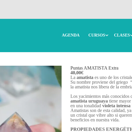
AGENDA
CURSOS
CLASES
ISTA Extra
Puntas AMATISTA Extra
40,00
€
La
amatista
es uno de los crist
Su nombre proviene del griego “
la amatista nos libera de la embr
Los yacimientos más conocidos d
amatista uruguaya
tiene mayor 
en una tonalidad
violeta intensa
Amatistas son de esta calidad, y
un cristal que vibre alto si quere
beneficios en nuestra vida.
PROPIEDADES ENERGÉTI