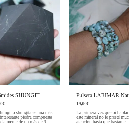
rámides SHUNGIT
Pulsera LARIMAR Natu
00
€
19,00
€
hungit o shungita es una más
La primera vez que oí hablar
interesante piedra compuesta
este mineral no le presté mu
ncialmente de un más de 98%
atención hasta que bastante
arbono orgánico. Se la
tiempo después se me presen