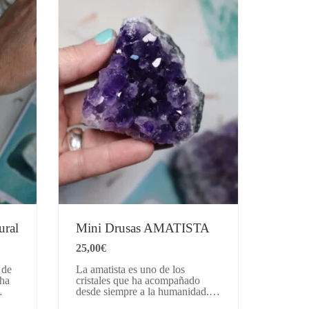
ral
Mini Drusas AMATISTA
25,00
€
 de
La amatista es uno de los
cha
cristales que ha acompañado
desde siempre a la humanidad.
tó
Su nombre proviene del griego