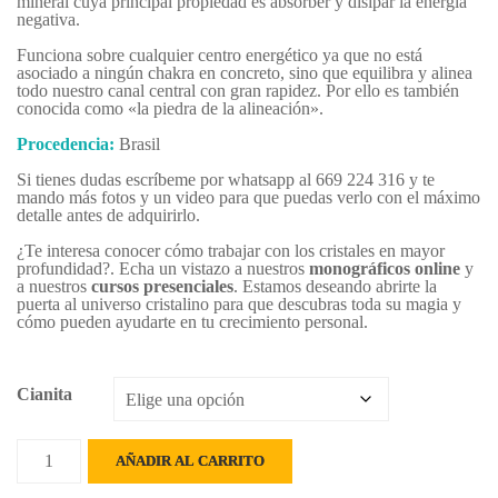
mineral cuya principal propiedad es absorber y disipar la energía
negativa.
Funciona sobre cualquier centro energético ya que no está
asociado a ningún chakra en concreto, sino que equilibra y alinea
todo nuestro canal central con gran rapidez. Por ello es también
conocida como «la piedra de la alineación».
Procedencia:
Brasil
Si tienes dudas escríbeme por whatsapp al 669 224 316 y te
mando más fotos y un video para que puedas verlo con el máximo
detalle antes de adquirirlo.
¿Te interesa conocer cómo trabajar con los cristales en mayor
profundidad?. Echa un vistazo a nuestros
monográficos online
y
a nuestros
cursos presenciales
. Estamos deseando abrirte la
puerta al universo cristalino para que descubras toda su magia y
cómo pueden ayudarte en tu crecimiento personal.
Cianita
CIANITA
AÑADIR AL CARRITO
AZUL
cantidad