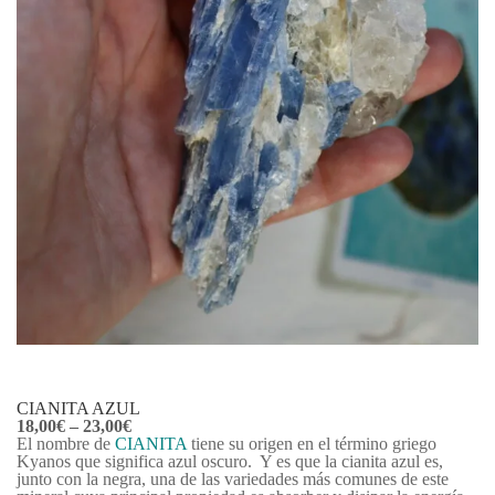
CIANITA AZUL
18,00
€
–
23,00
€
El nombre de
CIANITA
tiene su origen en el término griego
Kyanos que significa azul oscuro. Y es que la cianita azul es,
junto con la negra, una de las variedades más comunes de este