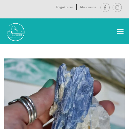
Registrarse
Mis cursos
Inicio
Tienda D
Minerales
CIANITA AZUL