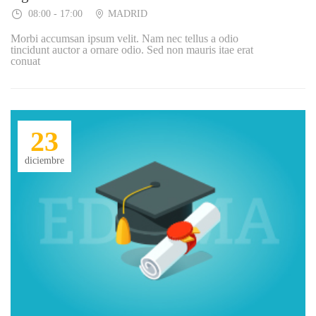
08:00 - 17:00
MADRID
Morbi accumsan ipsum velit. Nam nec tellus a odio
tincidunt auctor a ornare odio. Sed non mauris itae erat
conuat
23
diciembre