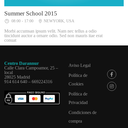
Summer School 2015
08:00 - 17:00
NEWYORK, USA
Morbi accumsan ipsum velit. Nam nec tellus a odio
tincidunt auctor a ornare odio. Sed non mauris itae erat
conuat
Centro Darannur
Aviso Legal
Calle Clara Campoamor, 25 –
local
Política de
28025 Madrid
914 614 640 – 669224316
Cookies
Política de
Privacidad
Condiciones de
compra