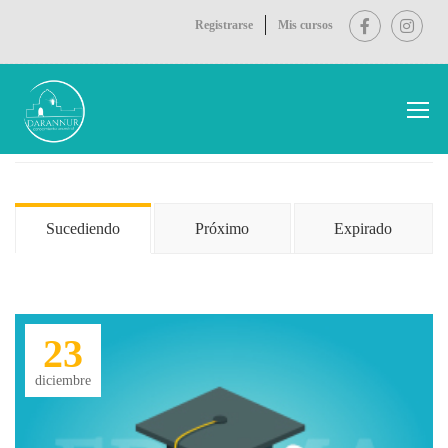
Registrarse
Mis cursos
Inicio
Events
Sucediendo
Próximo
Expirado
23
diciembre