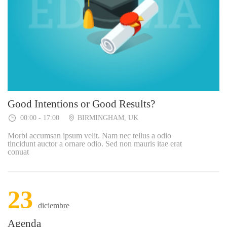
Good Intentions or Good Results?
00:00 - 17:00
BIRMINGHAM, UK
Morbi accumsan ipsum velit. Nam nec tellus a odio
tincidunt auctor a ornare odio. Sed non mauris itae erat
conuat
23
diciembre
Agenda