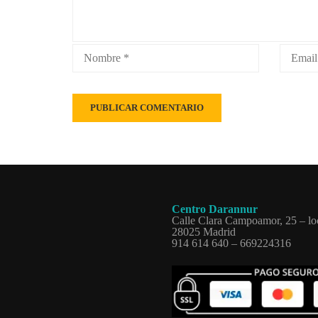
Centro Darannur
Calle Clara Campoamor, 25 – lo
28025 Madrid
914 614 640 – 669224316