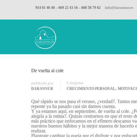
914 61 46 40 – 669 22 43 16 – 660 50 79 62
info@darannur.es
Inicio
Blog
crecimiento personal
De vuelt
De vuelta al cole
Categorías
publicado por
,
DARANNUR
CRECIMIENTO PERSONAL
MOTIVAC
Qué rápido se nos pasa el verano, ¿verdad?. Tantos mese
repente ya ha pasado casi sin darnos cuenta.
Y ya estamos aquí, en septiembre, de vuelta al cole. ¿P
alegría a la rutina?. Quizás centrarnos en que el resto 
más práctico que enfocarnos en el efímero descanso va
nuestros buenos hábitos y la mejor manera de hacerlo 
realizar.
Planteate cambiar la queja por el disfrute y por enfocar