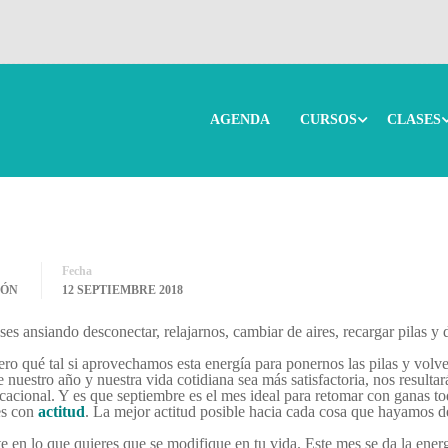
AGENDA
CURSOS
CLASES
a al cole
Fecha
IÓN
12 SEPTIEMBRE 2018
s ansiando desconectar, relajarnos, cambiar de aires, recargar pilas y 
ero qué tal si aprovechamos esta energía para ponernos las pilas y volv
de nuestro año y nuestra vida cotidiana sea más satisfactoria, nos result
cacional. Y es que septiembre es el mes ideal para retomar con ganas t
es con
actitud
. La mejor actitud posible hacia cada cosa que hayamos d
te en lo que quieres que se modifique en tu vida. Este mes se da la ener