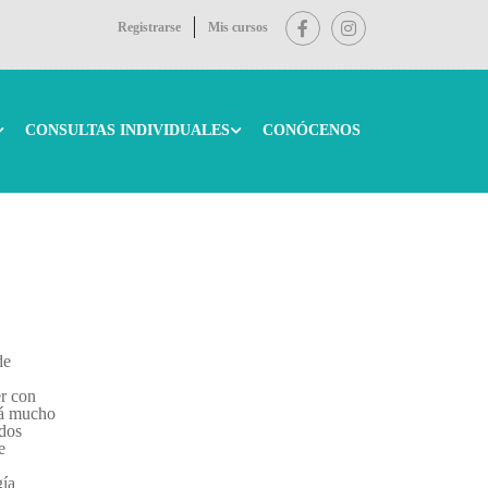
Registrarse
Mis cursos
CONSULTAS INDIVIDUALES
CONÓCENOS
de
er con
ará mucho
odos
e
gía