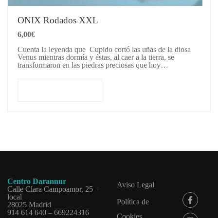
ONIX Rodados XXL
6,00
€
Cuenta la leyenda que Cupido cortó las uñas de la diosa
Venus mientras dormía y éstas, al caer a la tierra, se
transformaron en las piedras preciosas que hoy…
Añadir al carrito
Centro Darannur
Aviso Legal
Calle Clara Campoamor, 25 –
local
Política de
28025 Madrid
914 614 640 – 669224316
Cookies