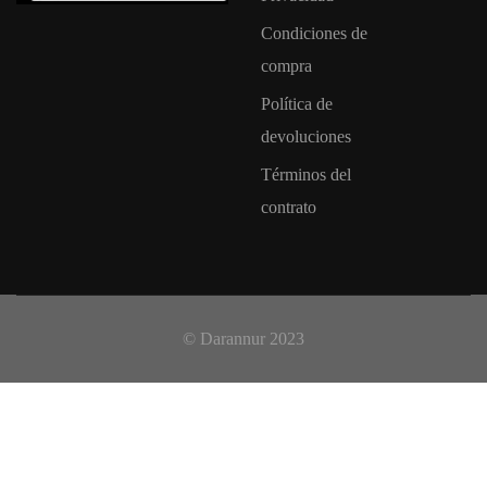
Condiciones de
compra
Política de
devoluciones
Términos del
contrato
© Darannur 2023