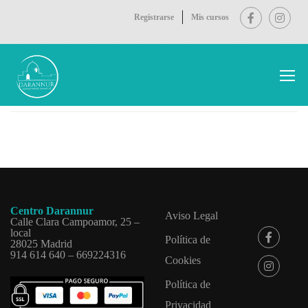
Registrarse
Mis cursos
Inicio
Gallery
Centro Darannur
Aviso Legal
Calle Clara Campoamor, 25 –
local
Política de
28025 Madrid
914 614 640 – 669224316
Cookies
Política de
Privacidad